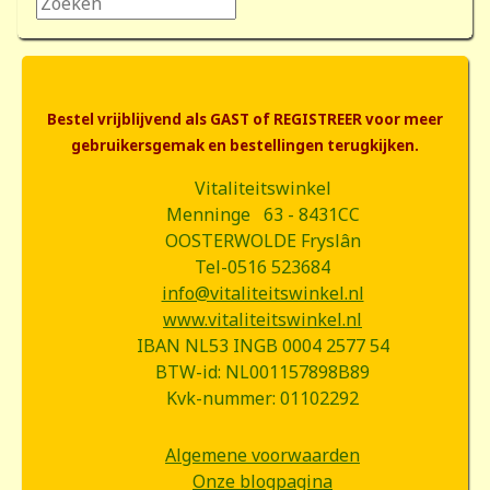
Zoeken...
Bestel vrijblijvend als GAST of REGISTREER voor meer
gebruikersgemak en bestellingen terugkijken.
Vitaliteitswinkel
Menninge 63 - 8431CC
OOSTERWOLDE Fryslân
Tel-0516 523684
info@vitaliteitswinkel.nl
www.vitaliteitswinkel.nl
IBAN NL53 INGB 0004 2577 54
BTW-id: NL001157898B89
Kvk-nummer: 01102292
Algemene voorwaarden
Onze blogpagina