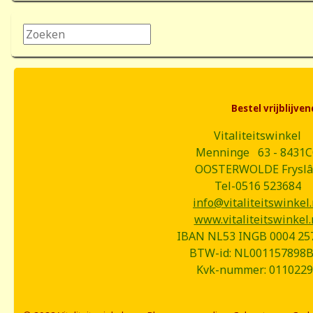
Zoeken...
Bestel vrijblijv
Vitaliteitswinkel
Menninge 63 - 8431
OOSTERWOLDE Frysl
Tel-0516 523684
info@vitaliteitswinkel.
www.vitaliteitswinkel.
IBAN NL53 INGB 0004 25
BTW-id: NL001157898
Kvk-nummer: 0110229