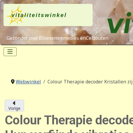
Gezonder met Bloesemremedies enCelzouten
Webwinkel
Colour Therapie decoder Kristallen zi
Vorige
Colour Therapie decoder