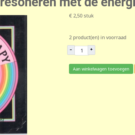
s resoneren met de energ
€ 2,50
stuk
2 product(en) in voorraad
–
+
Aan winkelwagen toevoegen