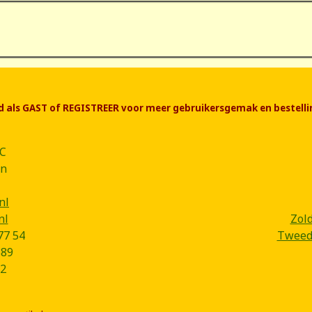
end als GAST of REGISTREER voor meer gebruikersgemak en bestelli
CC
ân
nl
nl
Zol
77 54
Tweede
B89
2