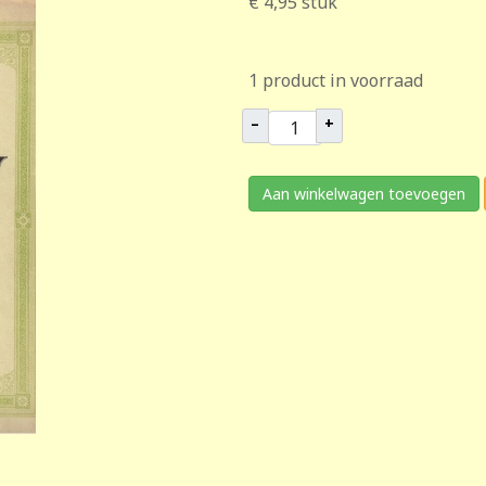
€ 4,95
stuk
1 product in voorraad
–
+
Aan winkelwagen toevoegen