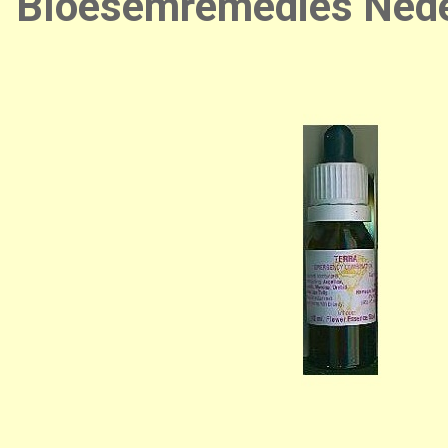
Bloesemremedies Nede