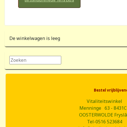
Eerstehulpremedie Terra Extra
De winkelwagen is leeg
Zoeken...
Bestel vrijblijv
Vitaliteitswinkel
Menninge 63 - 8431
OOSTERWOLDE Frysl
Tel-0516 523684