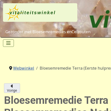
Gezonder met Bloesemremedies enCelzouten
Webwinkel
Bloesemremedie Terra (Eerste hulpre
Vorige
Bloesemremedie Terra 