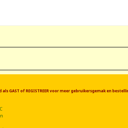
end als GAST of REGISTREER voor meer gebruikersgemak en bestelli
CC
ân