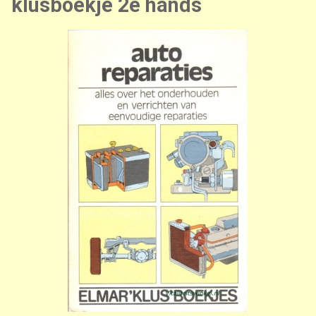
klusboekje 2e hands