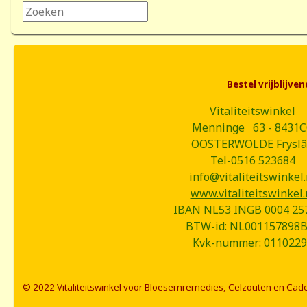
Zoeken...
Bestel vrijblijv
Vitaliteitswinkel
Menninge 63 - 8431
OOSTERWOLDE Frysl
Tel-0516 523684
info@vitaliteitswinkel.
www.vitaliteitswinkel.
IBAN NL53 INGB 0004 25
BTW-id: NL001157898
Kvk-nummer: 0110229
© 2022 Vitaliteitswinkel voor Bloesemremedies, Celzouten en Cad