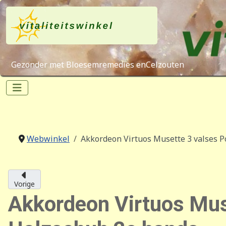
Gezonder met Bloesemremedies enCelzouten
Webwinkel
Akkordeon Virtuos Musette 3 valses P
Vorige
Akkordeon Virtuos Mus