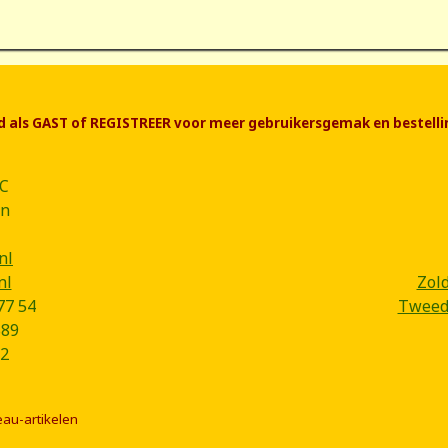
end als GAST of REGISTREER voor meer gebruikersgemak en bestelli
CC
ân
nl
nl
Zol
77 54
Tweede
B89
2
eau-artikelen