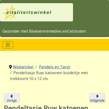
Gezonder met Bloesemremedies enCelzouten
Webwinkel
Pendels en Tarot
Pendeltasje Ruw katoenen buideltje met
trekkoord 10 x 12 cm.
Vorige
Volgende
Pendeltasje Ruw katoenen