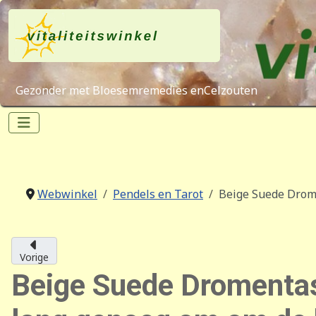
Gezonder met Bloesemremedies enCelzouten
Webwinkel
Pendels en Tarot
Beige Suede Drome
Vorige
Beige Suede Dromentasj