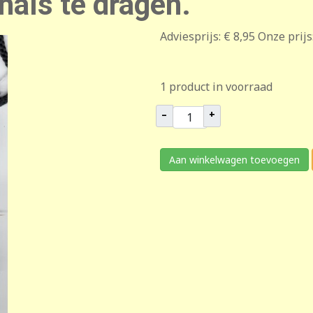
als te dragen.
Adviesprijs:
€ 8,95
Onze prijs
1 product in voorraad
–
+
Aan winkelwagen toevoegen