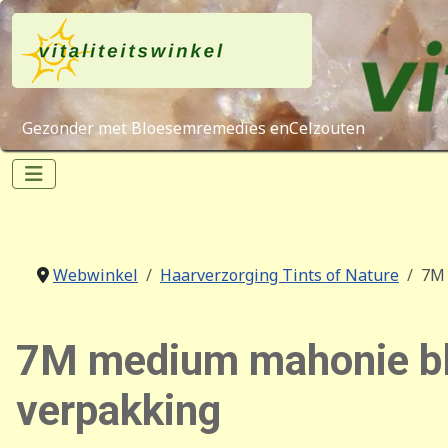
Gezonder met Bloesemremedies enCelzouten
Webwinkel
Haarverzorging Tints of Nature
7M 
7M medium mahonie blo
verpakking