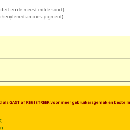
teit en de meest milde soort).
aphenylenediamines-pigment).
end als GAST of REGISTREER voor meer gebruikersgemak en bestelli
CC
ân