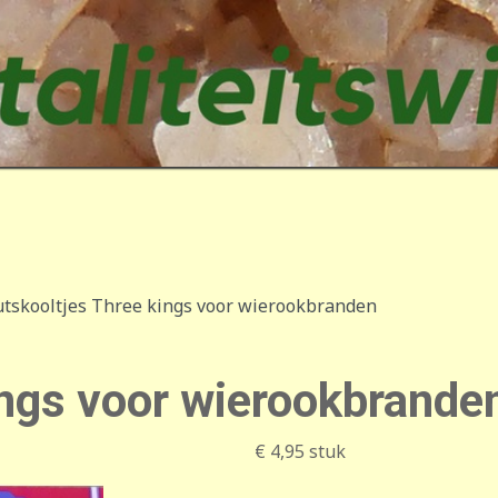
tskooltjes Three kings voor wierookbranden
ings voor wierookbrande
€ 4,95
stuk