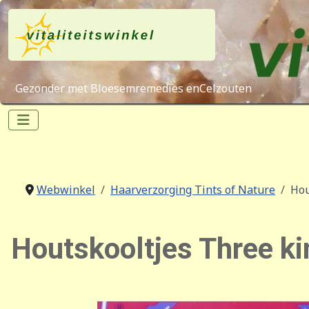
Gezonder met Bloesemremedies enCelzouten
Webwinkel
Haarverzorging Tints of Nature
Hou
Houtskooltjes Three k