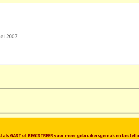
mei 2007
end als GAST of REGISTREER voor meer gebruikersgemak en bestelli