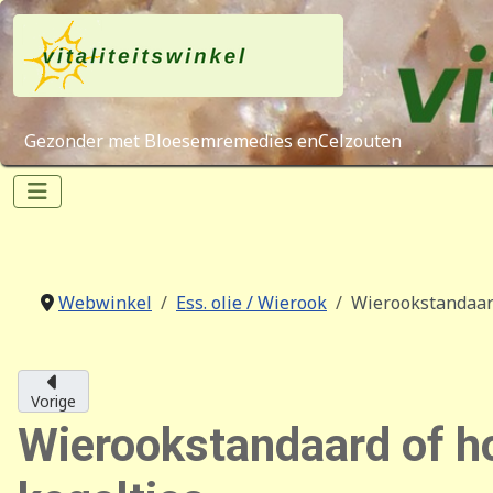
Gezonder met Bloesemremedies enCelzouten
Webwinkel
Ess. olie / Wierook
Wierookstandaard
Vorige
Wierookstandaard of ho