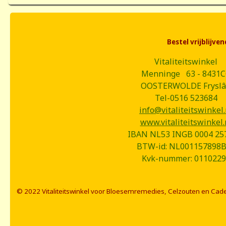
Bestel vrijblijv
Vitaliteitswinkel
Menninge 63 - 8431
OOSTERWOLDE Frysl
Tel-0516 523684
info@vitaliteitswinkel.
www.vitaliteitswinkel.
IBAN NL53 INGB 0004 25
BTW-id: NL001157898
Kvk-nummer: 0110229
© 2022 Vitaliteitswinkel voor Bloesemremedies, Celzouten en Cad