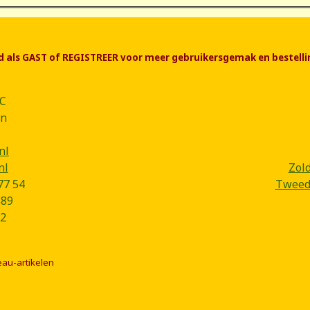
end als GAST of REGISTREER voor meer gebruikersgemak en bestelli
CC
ân
nl
nl
Zol
77 54
Tweede
B89
2
eau-artikelen