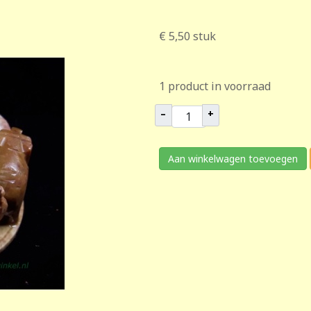
€ 5,50
stuk
1 product in voorraad
–
+
Aan winkelwagen toevoegen