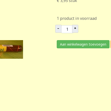
€ 3,95
stuk
1 product in voorraad
–
+
Aan winkelwagen toevoegen