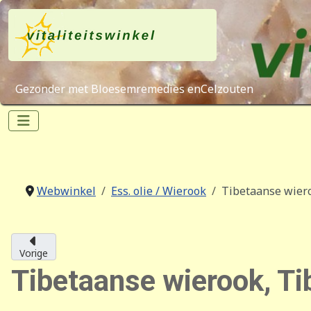
Gezonder met Bloesemremedies enCelzouten
Webwinkel
Ess. olie / Wierook
Tibetaanse wiero
Vorige
Tibetaanse wierook, Ti