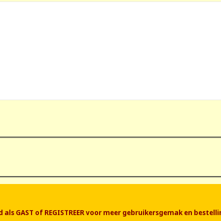
end als GAST of REGISTREER voor meer gebruikersgemak en bestelli