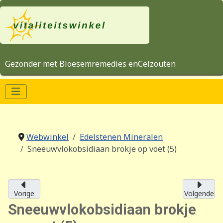
Gezonder met Bloesemremedies enCelzouten
Webwinkel
Edelstenen Mineralen
Sneeuwvlokobsidiaan brokje op voet (5)
Vorige
Volgende
Sneeuwvlokobsidiaan brokje