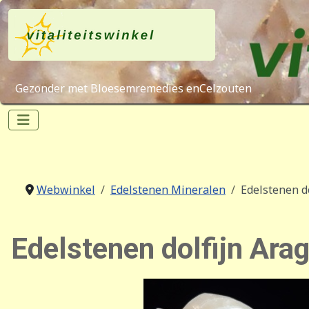
Gezonder met Bloesemremedies enCelzouten
Webwinkel
Edelstenen Mineralen
Edelstenen d
Edelstenen dolfijn Ara