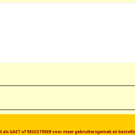
end als GAST of REGISTREER voor meer gebruikersgemak en bestelli