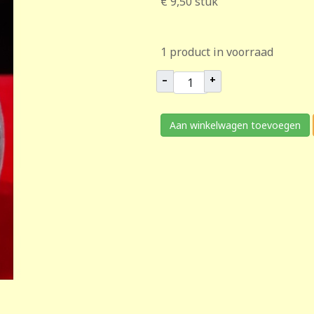
€ 9,50
stuk
1 product in voorraad
–
+
Aan winkelwagen toevoegen