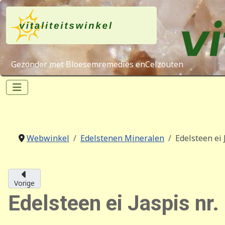
Gezonder met Bloesemremedies enCelzouten
Webwinkel
Edelstenen Mineralen
Edelsteen ei J
Vorige
Edelsteen ei Jaspis nr.