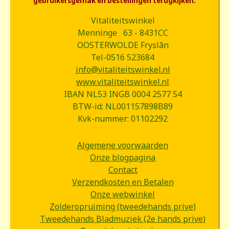
gebruikersgemak en bestellingen terugkijken.
Vitaliteitswinkel
Menninge 63 - 8431CC
OOSTERWOLDE Fryslân
Tel-0516 523684
info@vitaliteitswinkel.nl
www.vitaliteitswinkel.nl
IBAN NL53 INGB 0004 2577 54
BTW-id: NL001157898B89
Kvk-nummer: 01102292
Algemene voorwaarden
Onze blogpagina
Contact
Verzendkosten en Betalen
Onze webwinkel
Zolderopruiming (tweedehands prive)
Tweedehands Bladmuziek (2e hands prive)