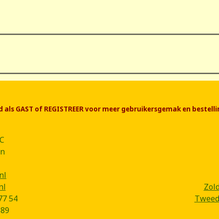
end als GAST of REGISTREER voor meer gebruikersgemak en bestelli
CC
ân
nl
nl
Zol
77 54
Tweede
B89