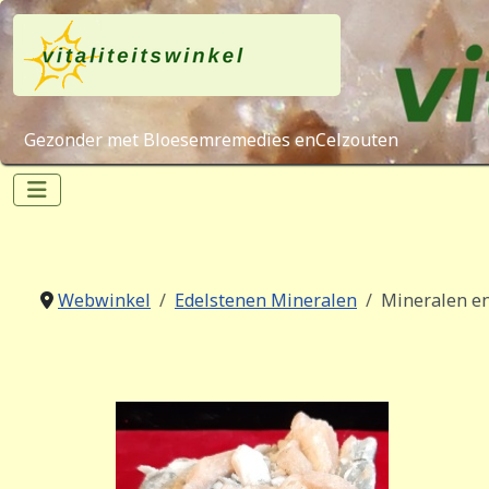
Gezonder met Bloesemremedies enCelzouten
Webwinkel
Edelstenen Mineralen
Mineralen en