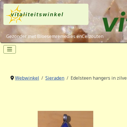
Gezonder met Bloesemremedies enCelzouten
Webwinkel
Sieraden
Edelsteen hangers in zilve