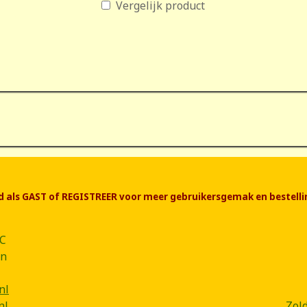
Vergelijk product
end als GAST of REGISTREER voor meer gebruikersgemak en bestelli
CC
ân
nl
nl
Zol