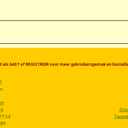
end als GAST of REGISTREER voor meer gebruikersgemak en bestelli
CC
ân
nl
nl
Zol
77 54
Tweede
B89