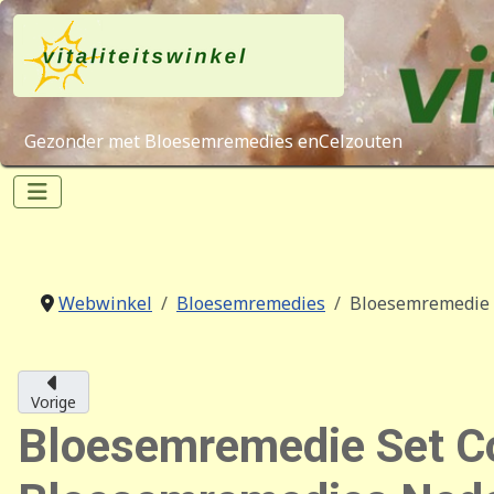
Gezonder met Bloesemremedies enCelzouten
Webwinkel
Bloesemremedies
Bloesemremedie S
Vorige
Bloesemremedie Set Com