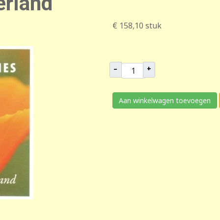
rland
€ 158,10
stuk
–
+
Aan winkelwagen toevoegen