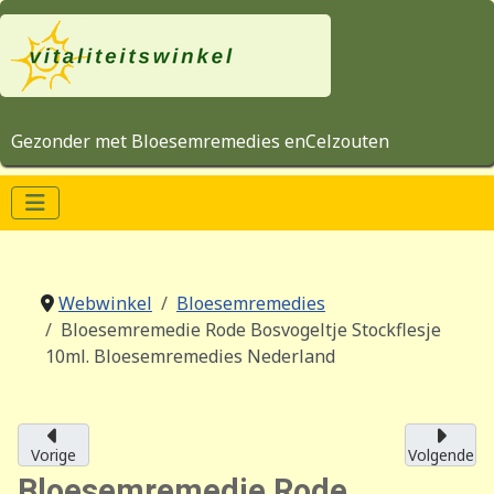
Gezonder met Bloesemremedies enCelzouten
Webwinkel
Bloesemremedies
Bloesemremedie Rode Bosvogeltje Stockflesje
10ml. Bloesemremedies Nederland
Vorige
Volgende
Bloesemremedie Rode