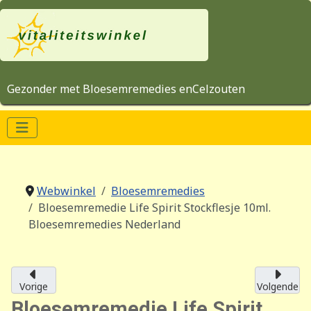
Gezonder met Bloesemremedies enCelzouten
Webwinkel
Bloesemremedies
Bloesemremedie Life Spirit Stockflesje 10ml.
Bloesemremedies Nederland
Vorige
Volgende
Bloesemremedie Life Spirit