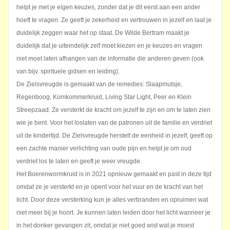
helpt je met je eigen keuzes, zonder dat je dit eerst aan een ander
hoeft te vragen. Ze geeft je zekerheid en vertrouwen in jezelf en laat je
duidelijk zeggen waar het op staat. De Wilde Bertram maakt je
duidelijk dat je uiteindelijk zelf moet kiezen en je keuzes en vragen
niet moet laten afhangen van de informatie die anderen geven (ook
van bijv. spirituele gidsen en leiding).
De Zielsvreugde is gemaakt van de remedies: Slaapmutsje,
Regenboog, Komkommerkruid, Living Star Light, Peer en Klein
Streepzaad. Ze versterkt de kracht om jezelf te zijn en om te laten zien
wie je bent. Voor het loslaten van de patronen uit de familie en verdriet
uit de kindertijd. De Zielsvreugde herstelt de eenheid in jezelf, geeft op
een zachte manier verlichting van oude pijn en helpt je om oud
verdriet los te laten en geeft je weer vreugde.
Het Boerenwormkruid is in 2021 opnieuw gemaakt en past in deze tijd
omdat ze je versterkt en je opent voor het vuur en de kracht van het
licht. Door deze versterking kun je alles verbranden en opruimen wat
niet meer bij je hoort. Je kunnen laten leiden door het licht wanneer je
in het donker gevangen zit, omdat je niet goed wist wat je moest