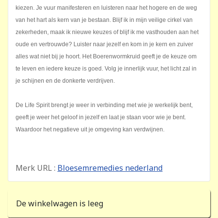
kiezen. Je vuur manifesteren en luisteren naar het hogere en de weg
van het hart als kern van je bestaan. Blijf ik in mijn veilige cirkel van
zekerheden, maak ik nieuwe keuzes of blijf ik me vasthouden aan het
oude en vertrouwde? Luister naar jezelf en kom in je kern en zuiver
alles wat niet bij je hoort. Het Boerenwormkruid geeft je de keuze om
te leven en iedere keuze is goed. Volg je innerlijk vuur, het licht zal in
je schijnen en de donkerte verdrijven.
De Life Spirit brengt je weer in verbinding met wie je werkelijk bent,
geeft je weer het geloof in jezelf en laat je staan voor wie je bent.
Waardoor het negatieve uit je omgeving kan verdwijnen.
Merk URL :
Bloesemremedies nederland
De winkelwagen is leeg