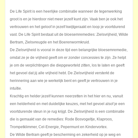
De Life Spirit is een heerlijke combinatie wanneer de tegenwerking
groot is en je hierdoor niet meer jezelf kunt zijn. Vaak ben je ook het
vertrouwen en het geloof in jezelf kwijtgeraakt en loop je voortdurend
vast. De Life Spirit bestaat uit de bloesemremedies: Zielsvrijheid, Wilde
Bertram, Zielsvreugde en het Boerenwormkruid.
De Zielsvrijheid is vooral in deze tijd een belangrijke bloesemremedie,
omdat ze je de vrijheid geeft om er zonder concessies te zijn. Ze helpt
je om de verplichtingen die diepgeworteld zitten, los te laten en geeft
het gevoel dat jij alle vrijheid hebt. De Zielsvrijheid versterkt de
herinnering aan wie je werkelijk bent en geeft je vertrouwen in je
intuïtie.
Krachtig en helder jezelf kunnen neerzetten in het hier en nu, vanuit
een helderheid en met duidelijke keuzes, met het gevoel alsof je een
voortdurende steun in je rug krijgt. De Zielsvrijheid is een combinatie
die is gemaakt van de remedies: Rode Bosvogeltje, Klaproos,
Trompetklimmer, Cel-Energie, Pepermunt en Kindervortex.
De Wilde Bertram geeft je bescherming en zekerheid op je weg en