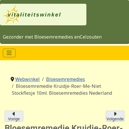
Gezonder met Bloesemremedies enCelzouten
Webwinkel
Bloesemremedies
Bloesemremedie Kruidje-Roer-Me-Niet
Stockflesje 10ml. Bloesemremedies Nederland
Vorige
Volgende
Bloesemremedie Kruidje-Roer-