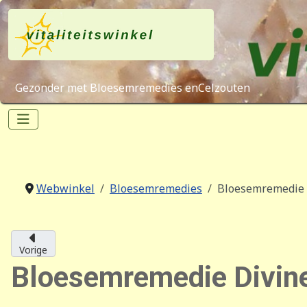
Gezonder met Bloesemremedies enCelzouten
Webwinkel
Bloesemremedies
Bloesemremedie D
Vorige
Bloesemremedie Divine