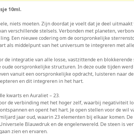
sje 10ml.
e, niets moeten. Zijn doordat je voelt dat je deel uitmaakt 
 van verschillende stelsels. Verbonden met planeten, verbo
lling. Een nieuwe codering om de oorspronkelijke sterrenst
 hart als middelpunt van het universum te integreren met a
 de integratie van alle losse, vastzittende en blokkerende 
de oude oorspronkelijke structuren. In deze oude tijden we
ven vanuit een oorspronkelijke opdracht, luisteren naar de
epteren en dit integreren in het hart.
e kwarts en Auraliet – 23.
oor de verbinding met het hoger zelf, waarbij negativiteit 
ontspannen en opent het hart. Je open stellen voor de wil v
miljard jaar oud, waarin 23 elementen bij elkaar komen. De 
 Universele Blauwdruk en de engelenwereld. De steen is ve
 gaan zien en ervaren.