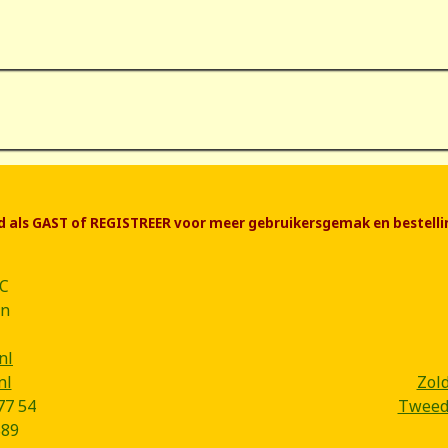
end als GAST of REGISTREER voor meer gebruikersgemak en bestelli
CC
ân
nl
nl
Zol
77 54
Tweede
B89