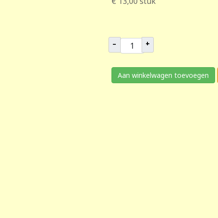
€ 13,00
stuk
–
+
Aan winkelwagen toevoegen