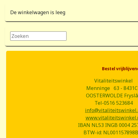
De winkelwagen is leeg
Zoeken...
Bestel vrijblijv
Vitaliteitswinkel
Menninge 63 - 8431
OOSTERWOLDE Frysl
Tel-0516 523684
info@vitaliteitswinkel.
www.vitaliteitswinkel.
IBAN NL53 INGB 0004 25
BTW-id: NL001157898