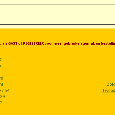
end als GAST of REGISTREER voor meer gebruikersgemak en bestelli
CC
ân
nl
nl
Zol
77 54
Tweede
B89
2