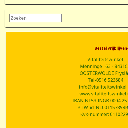
Zoeken...
Bestel vrijblijv
Vitaliteitswinkel
Menninge 63 - 8431
OOSTERWOLDE Frysl
Tel-0516 523684
info@vitaliteitswinkel.
www.vitaliteitswinkel.
IBAN NL53 INGB 0004 25
BTW-id: NL001157898
Kvk-nummer: 0110229