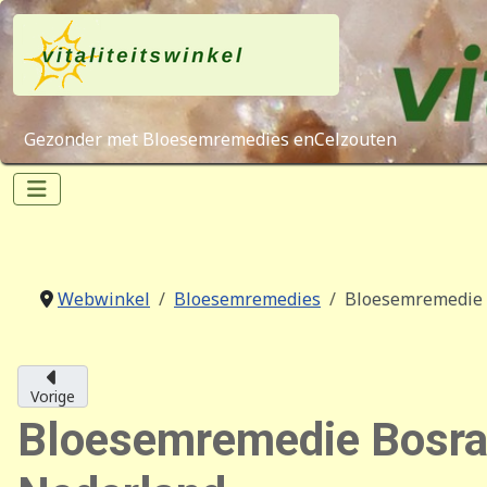
Gezonder met Bloesemremedies enCelzouten
Webwinkel
Bloesemremedies
Bloesemremedie 
Vorige
Bloesemremedie Bosra