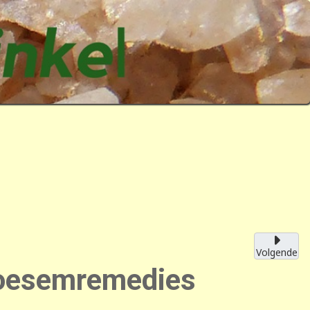
Volgende
loesemremedies