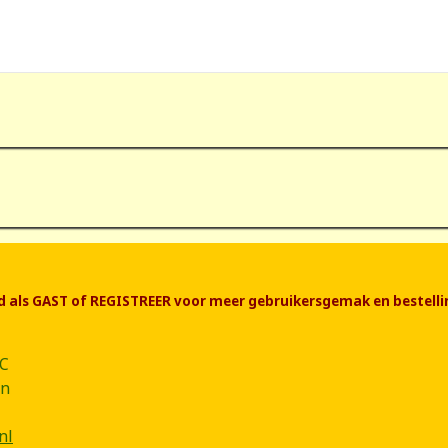
end als GAST of REGISTREER voor meer gebruikersgemak en bestelli
CC
ân
nl