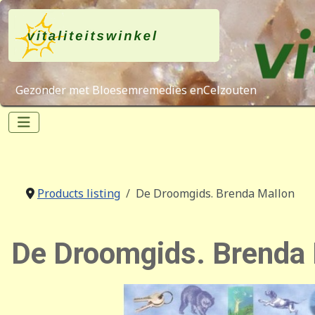
Gezonder met Bloesemremedies enCelzouten
Products listing
De Droomgids. Brenda Mallon
De Droomgids. Brenda