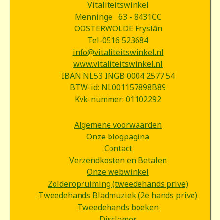
Vitaliteitswinkel
Menninge 63 - 8431CC
OOSTERWOLDE Fryslân
Tel-0516 523684
info@vitaliteitswinkel.nl
www.vitaliteitswinkel.nl
IBAN NL53 INGB 0004 2577 54
BTW-id: NL001157898B89
Kvk-nummer: 01102292
Algemene voorwaarden
Onze blogpagina
Contact
Verzendkosten en Betalen
Onze webwinkel
Zolderopruiming (tweedehands prive)
Tweedehands Bladmuziek (2e hands prive)
Tweedehands boeken
Disclamer