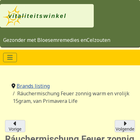
Gezonder met Bloesemremedies enCelzouten
Brands listing
Ráuchermischung Feuer zonnig warm en vrolijk
15gram, van Primavera Life
Vorige
Volgende
Ráuchermischung Feuer zonnig