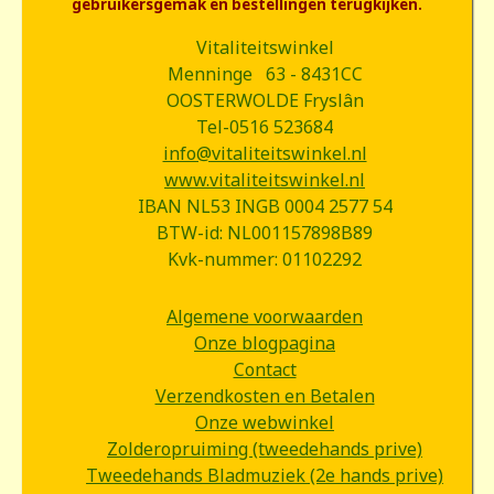
gebruikersgemak en bestellingen terugkijken.
Vitaliteitswinkel
Menninge 63 - 8431CC
OOSTERWOLDE Fryslân
Tel-0516 523684
info@vitaliteitswinkel.nl
www.vitaliteitswinkel.nl
IBAN NL53 INGB 0004 2577 54
BTW-id: NL001157898B89
Kvk-nummer: 01102292
Algemene voorwaarden
Onze blogpagina
Contact
Verzendkosten en Betalen
Onze webwinkel
Zolderopruiming (tweedehands prive)
Tweedehands Bladmuziek (2e hands prive)