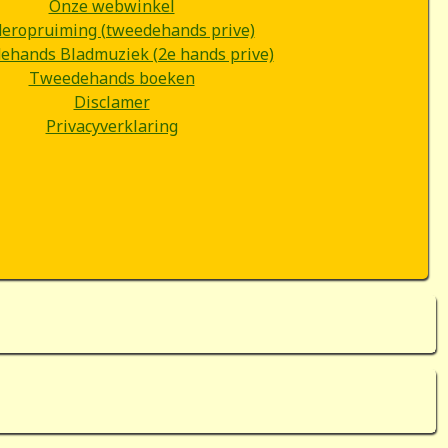
Onze webwinkel
deropruiming (tweedehands prive)
hands Bladmuziek (2e hands prive)
Tweedehands boeken
Disclamer
Privacyverklaring