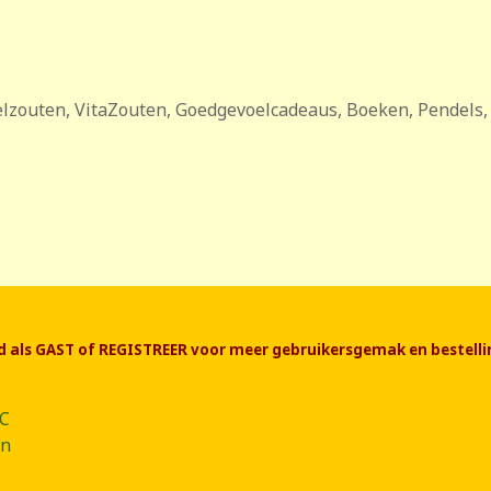
lzouten, VitaZouten, Goedgevoelcadeaus, Boeken, Pendels, 
end als GAST of REGISTREER voor meer gebruikersgemak en bestelli
CC
ân