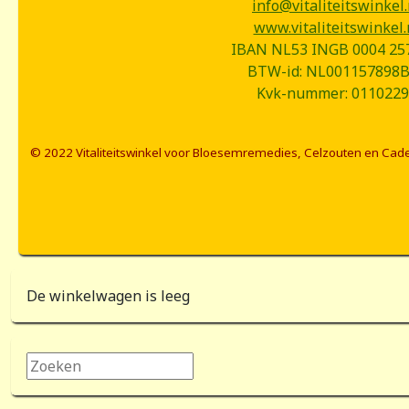
info@vitaliteitswinkel.
www.vitaliteitswinkel.
IBAN NL53 INGB 0004 25
BTW-id: NL001157898
Kvk-nummer: 0110229
© 2022 Vitaliteitswinkel voor Bloesemremedies, Celzouten en Cad
De winkelwagen is leeg
Zoeken...