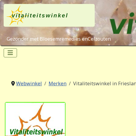
Gezonder met Bloesemremedies enCelzouten
Webwinkel
Merken
Vitaliteitswinkel in Friesla