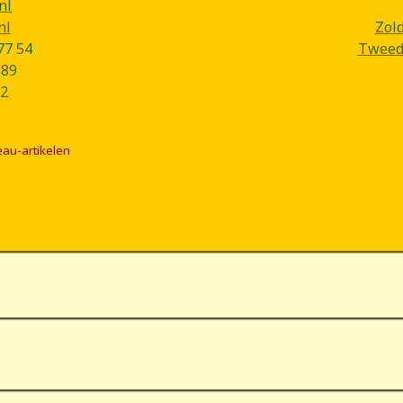
nl
nl
Zol
77 54
Tweede
B89
2
eau-artikelen